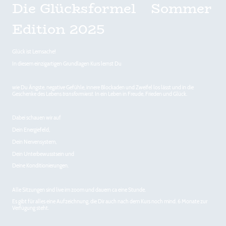
Die Glücksformel Sommer
Edition 2025
Glück ist Lernsache!
In diesem einzigartigen Grundlagen Kurs lernst Du
wie Du Ängste, negative Gefühle, innere Blockaden und Zweifel los lässt und in die
Geschenke des Lebens
transformierst
. In ein Leben in Freude, Frieden und Glück.
Dabei schauen wir auf
Dein Energiefeld,
Dein Nervensystem,
Dein Unterbewusstsein und
Deine Konditionierungen.
Alle Sitzungen sind live im zoom und dauern ca eine Stunde.
Es gibt für alles eine Aufzeichnung, die Dir auch nach dem Kurs noch mind. 6 Monate zur
Verfügung steht.