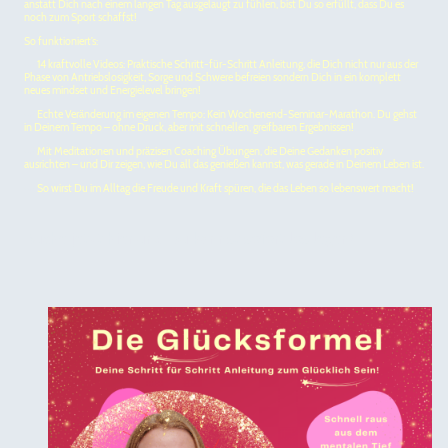
anstatt Dich nach einem langen Tag ausgelaugt zu fühlen, bist Du so erfüllt, dass Du es
noch zum Sport schaffst!
So funktioniert’s:
💡
14 kraftvolle Videos: Praktische Schritt-für-Schritt Anleitung, die Dich nicht nur aus der
Phase von Antriebslosigkeit, Sorge und Schwere befreien sondern Dich in ein komplett
neues mindset und Energielevel bringen!
💡
Echte Veränderung im eigenen Tempo: Kein Wochenend-Seminar-Marathon. Du gehst
in Deinem Tempo – ohne Druck, aber mit schnellen, greifbaren Ergebnissen!
💡
Mit Meditationen und präzisen Coaching Übungen, die Deine Gedanken positiv
ausrichten – und Dir zeigen, wie Du all das genießen kannst, was gerade in Deinem Leben ist.
💡
So wirst Du im Alltag die Freude und Kraft spüren, die das Leben so lebenswert macht!
Buche jetzt hier und Du kannst sofort los legen!