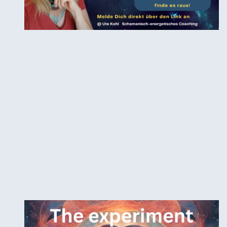
Experiment Liebe
Diese 30-Tage Challenge lief im Mai 24 und war ein voller Erfolg!
25 Frauen, 30 Tage voller Fokus auf die (Selbst-)Liebe!
Du kannst alle Aufzeichnungen bekommen und selbstständig durchlaufen, wenn es Dich
genau JETZT danach ruft!
119,99€ - schreib mir eine
Email