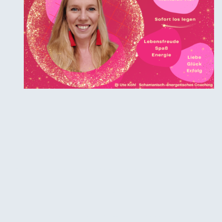
Shamanic DETOX!
Hol Dir die Aufzeichnung und lerne in 9 online Sitzungen:
Wie Du über Deine Chakren Altes und Belastendes los wirst
Wie Du Triggermomente für Dich nutzt! So kannst Du Situationen neutral und liebevoll