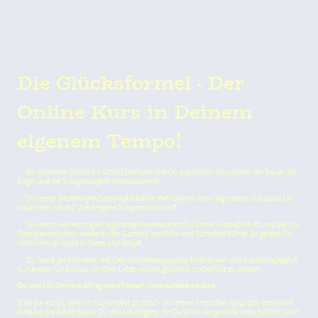
Die Glücksformel - Der
Online Kurs in Deinem
eigenem Tempo!
🌟
Ein konkreter Schritt für Schritt Leitfaden wie Du aus akuten Situationen der Trauer, der
Angst und der Energielosigkeit herauskommst.
🌟
Du lernst, wie erfolgreiche und glückliche Menschen in ihren Tag starten und baust Dir
zusammen mit mir Deine eigene Morgenroutine auf.
🌟
Du lernst, wie wichtig ein reguliertes Nervensystem für Deine Gesundheit ist, und wie Du
Dein Nervensystem wieder in den Zustand von Ruhe und Sicherheit führst. So gerätst Du
nicht mehr so leicht in Stress und Sorge!
🌟
Du lernst ganz konkret, wie Dein Unterbewusstseins funktioniert und was Du tagtäglich
nun anders tun kannst, um Dein Leben positiv, glücklich und erfüllt zu erleben.
Du wirst in Deinem Alltag sofort einen Unterschied merken.
Stell Dir vor, Du wirst im Supermarkt plötzlich von einem herzlichen Gespräch überrascht.
Oder bei der Arbeit spürst Du eine Leichtigkeit, die Du schon lange nicht mehr hattest. Und