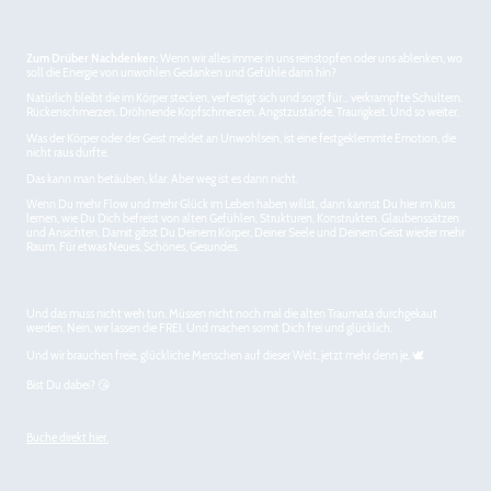
Zum Drüber Nachdenken:
Wenn wir alles immer in uns reinstopfen oder uns ablenken, wo
soll die Energie von unwohlen Gedanken und Gefühle dann hin?
Natürlich bleibt die im Körper stecken, verfestigt sich und sorgt für... verkrampfte Schultern.
Rückenschmerzen. Dröhnende Kopfschmerzen. Angstzustände. Traurigkeit. Und so weiter.
Was der Körper oder der Geist meldet an Unwohlsein, ist eine festgeklemmte Emotion, die
nicht raus durfte.
Das kann man betäuben, klar. Aber weg ist es dann nicht.
Wenn Du mehr Flow und mehr Glück im Leben haben willst, dann kannst Du hier im Kurs
lernen, wie Du Dich befreist von alten Gefühlen, Strukturen, Konstrukten. Glaubenssätzen
und Ansichten. Damit gibst Du Deinem Körper, Deiner Seele und Deinem Geist wieder mehr
Raum. Für etwas Neues, Schönes, Gesundes.
Und das muss nicht weh tun. Müssen nicht noch mal die alten Traumata durchgekaut
werden. Nein, wir lassen die FREI. Und machen somit Dich frei und glücklich.
Und wir brauchen freie, glückliche Menschen auf dieser Welt, jetzt mehr denn je. 🕊
Bist Du dabei? 😘
Buche direkt hier.