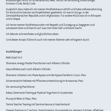
Ausbildungen hinzu, im Schamanismus, Reiki, Tantra, De-armouring, Aurachirurgie,
Emotion Code, Body Code.
Zusätzlich dazu habe ich mir meinen Kindheitstraum erfüllt und habe mehrere Jahre lang
für Ärzte ohne Grenzen als Projektleiterin gearbeitet. Ich war im Kongo, in der
Zentralafrikanischen Republik und in Afghanistan. Für andere NGOs war ich in Äthopien
und in Nepal.
Ich lernte meinen Kindheitswunden mit Respekt und Zuneigung zu begegnen und
sukzessive löste und löse ich auf, was mich klein hält und krank macht.
Ich lebe ein schmerzfreies und glückliches Leben.
Und diesen Ansatz führe ich auch mit meinen Klienten sehr erfolgreich durch.
Ausbildungen
Reiki Grad I & II
Shamanic energy Master Practitioner nach Alberto Villoldo
Gesundheitscoach nach Alberto Villoldo
Shamanic initiation von Maria Apaza und der Apaza Familie in Cusco, Peru
Schamanische Heilreise mit Pflanzenunterstützung im Amazonas, Peru
De-armouring Practitioner
Kakao Zeremonie Training @ Mystical Yoga Farm in Guatemala
Munay Ki Riten in Pisac, Peru
Tantra Teacher Training mit Samma Karuna in Griechenland
Diverse Trainings in Coaching, Sprechtraining, Gruppenleitung, aktivem Zuhören, effektiver