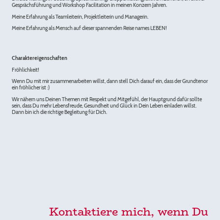
Gesprächsführung und Workshop Facilitation in meinen Konzern Jahren.
Meine Erfahrung als Teamleiterin, Projektleiterin und Managerin.
Meine Erfahrung als Mensch auf dieser spannenden Reise names LEBEN!
Charaktereigenschaften
Fröhlichkeit!
Wenn Du mit mir zusammenarbeiten willst, dann stell Dich darauf ein, dass der Grundtenor
ein fröhlicher ist :)
Wir nähern uns Deinen Themen mit Respekt und Mitgefühl, der Hauptgrund dafür sollte
sein, dass Du mehr Lebensfreude, Gesundheit und Glück in Dein Leben einladen willst.
Dann bin ich die richtige Begleitung für Dich.
Kontaktiere mich, wenn Du