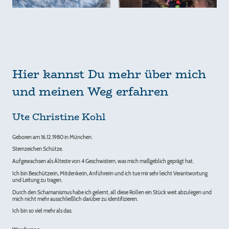
Hier kannst Du mehr über mich
und meinen Weg erfahren
Ute Christine Kohl
Geboren am 16.12.1980 in München.
Sternzeichen Schütze.
Aufgewachsen als Älteste von 4 Geschwistern, was mich maßgeblich geprägt hat.
Ich bin Beschützerin, Mitdenkerin, Anführerin und ich tue mir sehr leicht Verantwortung
und Leitung zu tragen.
Durch den Schamanismus habe ich gelernt, all diese Rollen ein Stück weit abzulegen und
mich nicht mehr ausschließlich darüber zu identifizieren.
Ich bin so viel mehr als das: